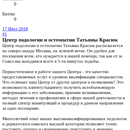
0
Баллы
0
17 Июл 2018
#1
Центр подологии и остеопатии Татьяны Красюк
Центр подологии и остеопатии Татьяны Красюк располагается
на северо-западе Москвы, на зеленой ветке. Он удобен для
посещения всем, кто нуждается в нашей помощи, так как от м.
Сокол мы находимся всего в 5-ти минутах ходьбы.
Первостепенное в работе нашего Центра - это качество
предоставляемых услуг и уровень квалификации специалистов.
Что отличает наш Центр от других центров и поликлиник? Это
возможность клиенту/пациенту получить всеобъемлющую
информацию о его заболевании, причине возникновения,
методах лечения и профилактике в сфере нашей деятельности и
полный спектр манипуляций и процедур в данном направлении
за одно посещение.
Многолетний опыт наших высококвалифицированных подологов
и дерматолога-онколога высшей категории позволяет точно
поставить диагноз и своевременно приступить к лечению.